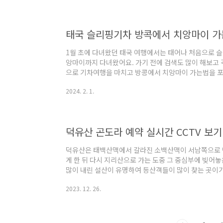
마야몰 캐비닛의 정확한 위치에 대해 알려드릴게요. 치
오전 8시가 안되는 시간에 도착하여 툭툭이를 타고 마
민에서 가깝고 쾌적한 쇼핑환경 때문에 여행객들이 많이
태국 슬리핑기차 방콕에서 치앙마이 
되는데요~ 님만해민 ..
1월 초에 다녀왔던 태국 여행에서는 태어나 처음으로 
앙마이까지 다녀왔어요. 가기 전에 검색도 많이 해보고 
으로 기차여행을 마치고 방콩에서 치앙마이 가는법을 
이용후기를 남겨볼까 해요. 방콕에서 치앙마이 가는법 1
2024. 2. 1.
앙마이까지 가는법은 총 3가지 방법이 있는 걸로 알고 
까지 도시의 거리가 꽤 멀기 때문에 비행기, 기차, 버스
행기를 이용하여 방콕에서 치앙마이를 갈 때는 보통 1시
빠르게 이동할 수 있지만 기차와 버스에 비해서 비용이 
덕유산 곤도라 예약 실시간 CCTV 보기
공이나 저가항..
덕유산은 태백산맥에서 갈라진 소백산맥이 서남쪽으로 
게 한 뒤 다시 지리산으로 가는 도중 그 중심부에 빚어
많이 내린 설산이 유명하여 등산객들이 많이 찾는 곳이
르게 매진이 이뤄지기 때문에 무조건 덕유산 곤도라 예약
2023. 12. 26.
장발권 불가) 덕유산 곤도라 예약 덕유산은 곤도라를 타
요~ 3월에서 9월까지만 현장 구매가 가능하고 12월에
통해서만 이뤄지기 때문에 꼭 미리 예약을 해야 이용할수
케이블카 예약은 왕복 및 상행(편도) 예약만 가능하고 