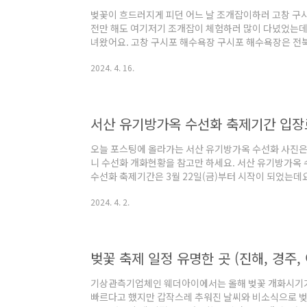
벚꽃이 흐드러지게 피던 어느 날 조개잡이하러 고창 구시
전만 해도 여기저기 조개잡이 체험하러 많이 다녔었는데
녀왔어요. 고창 구시포 해수욕장 구시포 해수욕장은 전
에 위치해있는 해수욕장인데요~ 바닷물이 빠지고 나면 
2024. 4. 16.
단단한 해수욕장으로 유명한 곳이에요. 게다가 갯벌 없이
조개잡이를 해도 뻘이 묻어나지 않는 것 또한 장점을 가
당진 석문방조제와 춘장대 해수욕장에서도 조개잡이를 한
에서 확인하시면 되고, 당진 석문방조제는 해감이 꼭 필
서산 유기방가옥 수선화 축제기간 입장
장은 오늘 포스팅할..
오늘 포스팅에 올라가는 서산 유기방가옥 수선화 사진은 
니 수선화 개화현황을 참고만 하세요. 서산 유기방가옥
수선화 축제기간은 3월 22일(금)부터 시작이 되었는데
로 조금 일찍 개화할 것으로 예상하였으나 3월 31일(일
2024. 4. 2.
지는 않았더라고요. 보통 수선화는 3월 중순경부터 4월
서산 유기방가옥 수선화는 4월 둘째 주 또는 셋째 주에
요. 수선화 축제 입장료 4계절내내 언제든 방문할 수 
장료가 무료지만 수선화 축제기간이 시작되는 3월부터는
벚꽃 축제 일정 유명한 곳 (진해, 경주,
은 8천 원..
기상관측기업체인 웨더아이에서는 올해 벚꽃 개화시기가
빠르다고 했지만 갑작스레 추워진 날씨와 비소식으로 벚