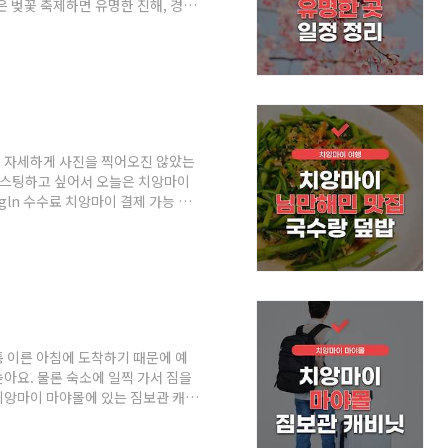
 벚꽃 축제하면 유명한 진해, 경
들을 정리해 보도록 할게요. 벚꽃 축
로 가장 먼저 떠오르는 축제가 진해
진해 벚꽃축제인 군항제 일정은 3
까지 약 10일가량 축제가 열립니다.
벌도 함께 열린다고 해요. 진해 벚
 자세하게 사진을 찍어오진 않았는
포스팅하고 싶어서 오늘은 치앙마이
gln 수수료 치앙마이 결제 가능 태
 발급받았으나 결과적으로 이 두 가
사용하고 왔습니다. 그래서 오늘은 태
 오늘 포스팅할 치앙마이 맛집은 산티탐
 이동한 뒤 마야몰에 짐을 맡겨놓
 가려고 했었는데 오픈이 안되어서 급
 이른 아침에 도착하기 때문에 예
아요. 물론 숙소에 일찍 가서 짐을
치앙마이 마야몰에 있는 짐보관 캐비
짐보관 서비스를 이용할 수 있었지
관해야 하니 오늘은 치앙마이 짐보관