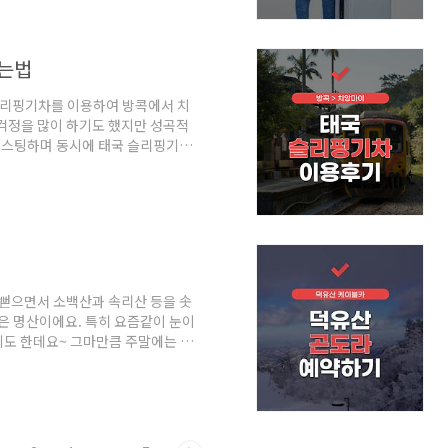
앙마이 짐보관 저희는 치앙마이역에
야몰로 이동했어요. 마야몰은 님만해
 찾는 대형 쇼핑몰이라고 생각하면
가는법
슬리핑기차를 이용하여 방콕에서 치
걱정을 많이 하기도 했지만 성곡적
포스팅하며 동시에 태국 슬리핑기차
. 비행기 태국 수도인 방콕에서 치
있어요. 아무래도 방콕에서 치앙마이
 등 가는 방법이 다양하더라고요. 비
간 30분 정도의 시간이 소요될 만큼
조금 비싸다는 단점이 있죠~ 저가항
뻗으면서 소백산과 속리산 등을 솟
놓은 명산이에요. 특히 요즘같이 눈이
기도 한데요~ 그마만큼 주말에는 빠
을 미리 해야 해요. (겨울철에는 현
면 정상까지 쉽게 갈 수 있기도 한데
서 익년 2월까지는 전면 사전예약을
있으니 주의해야 해요. 단, 덕유산
하행(편도)은 설천봉 정상 매표소에