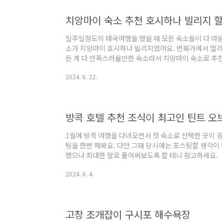
요. 위의 이미지를 하나씩 클릭하면 크게 볼수도있지
필요하신 분들이나 좀 더 크게 보길 원하시는 분들을 위
치앙마이 숙소 추천 호시하나 빌리지 
으니 ..
일주일정도의 태국여행을 했을 때 모든 숙소들이 다 마음
소가 치앙마이 호시하나 빌리지였어요. 번화가에서 멀리
든 게 다 만족스러울만한 숙소라서 치앙마이 숙소로 추
9.2를 유지하고있는 호시하나 빌리지는 서비스, 부대시설
2024. 6. 22.
할 수 있는 곳이니 이왕이면 위의 치앙마이 숙소 예약 
론 호시하나 공식 홈페이지에서도 예약이 가능하고, 9
한국어 번역도 불편하지 않게 잘 되니까 둘러보는 것도
했던 호시하나 빌리지는 앞서 말했듯이 치앙마이의 번화
방콕 호텔 추천 조식이 최고인 틴트 오
고있는데요..
1월에 방콕 여행을 다녀오면서 첫 숙소로 선택한 곳이 
팅을 한번 해봐요. 다만 그때 당시에는 포스팅할 생각이
했으나 최대한 말로 풀어써보도록 할 테니 참고하세요.
들었던 틴트 오브 블루 호텔은 아속(Asok)역하고 터미널
2024. 6. 4.
어요. 저희는 아고다에서 방콕 호텔들을 둘러보다가 1차
괜찮다는 후기들에 선택을 했는데요~ 브랜드 호텔이 아
든 것이 다 마음에 들었던 곳이었어요. 방콕 호텔 추
다 평점은 평균 8.9점대를 유지하고 있는데 위치만 7
고창 조개잡이 구시포 해수욕장
가격..