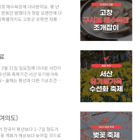
포 해수욕장에 다녀왔어요. 몇 년
 한동안 뜸했다가 정말 오랜만에 다
북특별자치도 고창군 상하면 자룡리
축구를 할 수 있을 정도로 백사장이
 고운 백사장이 있는 곳이다 보니
지고 있는 곳이기도 하고요. 예전에
적이 있는데 이에 대한 내용은 위
요한 바지락이 많고, 춘장대 해수욕
료
3월 31일 일요일에 다녀온 사진이
 수선화 축제기간 서산 유기방가옥
요~ 올해는 평년과 다른 기상조건으
)에 다녀온 결과 모든 구역이 만개하
 말 정도까지 피는 꽃으로 유명한데
 완벽하게 만개가 하지 않을까 싶어
있는 서산 유기방가옥은 원래라면 입
 입장료가 있는데요~ 일반 관광객
 여의도)
 전국이 평년보다 1~7일 정도가
꽃 개화가 예상보다 늦어질 것으로