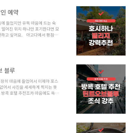
만 유럽 여행 준비물 체크리스트가
해 바로 위에 압축파일로 첨부해 뒀
할인 예약
에 들었지만 유독 마음에 드는 숙
 떨어진 위치 하나만 포기한다면 모
천하고 싶어요. 아고다에서 평점
, 숙소 청결상태 등이 100% 만족
페이지에서 할인받고 예약하세요. 물
개의 룸도 자세하게 둘러볼수 있으며
 좋고요. 치앙마이 숙소 추천2박을
가에서 멀리 떨어진 항동에 위치하
브 블루
굉장히 마음에 들었어서 이제야 포스
 없어서 사진을 세세하게 찍지는 못
 방콕 호텔 추천조카 마음에도 쏙
 21에서 10분 거리에 위치하고 있
적으로 룸 사진에 꽂혔고, 조식이
님에도 불구하고 위치를 제외한 모
천하고싶은 틴트오브블루 호텔의 아고
점대이고 서비스나 숙소 청결상태 및