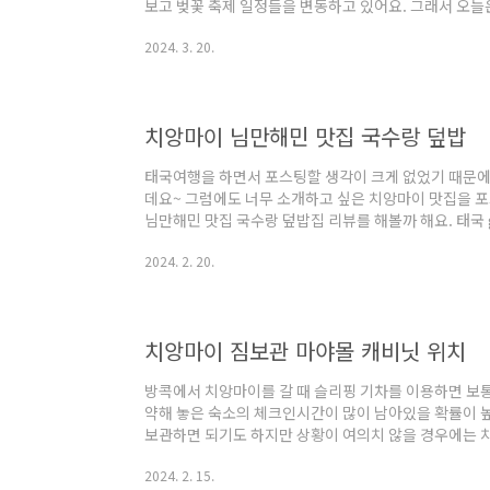
보고 벚꽃 축제 일정들을 변동하고 있어요. 그래서 오늘은
주, 여의도 벚꽃 축제 일정과 전국에서 열리는 축제 정보
2024. 3. 20.
제 유명한 곳 1. 진해 벚꽃축제 벚꽃축제하면 대표적으
군항제가 아닐까 싶은데요~ 올해로 제62회를 맞이하는 
월 22일 개막전야제를 시작으로 3월 23일부터 4월 1일
그리고 진해 벚꽃축제가 열리는 기간내에 군악의장페스티
치앙마이 님만해민 맛집 국수랑 덮밥
꽃축제 ..
태국여행을 하면서 포스팅할 생각이 크게 없었기 때문에
데요~ 그럼에도 너무 소개하고 싶은 치앙마이 맛집을 
님만해민 맛집 국수랑 덮밥집 리뷰를 해볼까 해요. 태국 
국 여행을 가기 전 트래블로그와 트래블월렛을 신청하고
2024. 2. 20.
지는 여행 내내 단 한 번도 사용하지 않고 오직 gln만 
국 여행 hbag0115.tistory.com 치앙마이 맛집
근처에있는 국수랑 덮밥집인데요~ 방콕에서 치앙마이로
고 아침 식사를 하러 갔던 곳이에요. 원래라면 다른 곳
치앙마이 짐보관 마야몰 캐비닛 위치
하..
방콕에서 치앙마이를 갈 때 슬리핑 기차를 이용하면 보통
약해 놓은 숙소의 체크인시간이 많이 남아있을 확률이 높
보관하면 되기도 하지만 상황이 여의치 않을 경우에는 
닛을 이용하면 좋은데요~ 예전에는 마야몰에서 무료로 
2024. 2. 15.
만 현재는 마야몰 지하 1층에 있는 캐비닛에 유료로 보