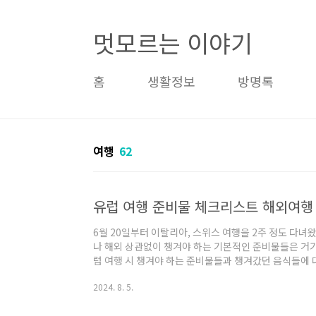
본문 바로가기
멋모르는 이야기
홈
생활정보
방명록
여행
62
유럽 여행 준비물 체크리스트 해외여행
6월 20일부터 이탈리아, 스위스 여행을 2주 정도 다녀
나 해외 상관없이 챙겨야 하는 기본적인 준비물들은 거기
럽 여행 시 챙겨야 하는 준비물들과 챙겨갔던 음식들에 
여행 준비물 체크리스트저는 성격 자체가 극 J인 계획형
2024. 8. 5.
준비물을 챙기곤 하는데요~ 꼭 챙겨야 하는 필수품들과 
류, 상비약, 생활용품 등 종류별로 정리하여 유럽 여행