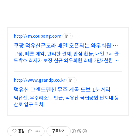
http://m.coupang.com
광고
쿠팡 덕유산곤도라 매일 오픈되는 와우회원 특
가
쿠팡, 빠른 예약, 편리한 결제, 안심 환불, 매일 7시 골
드박스 최저가 보장 신규 와우회원 최대 2만3천원 쿠
폰팩+5% 추가적립 혜택! 여행도 이제 쿠팡에서!
http://www.grandp.co.kr
광고
덕유산 그랜드펜션 무주 계곡 도보 1분거리
덕유산, 무주리조트 인근, 덕유산 국립공원 단지내 등
산로 입구 위치
공감
구독하기