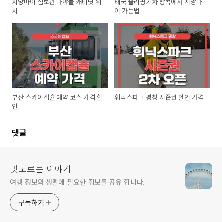
치앙마이 짐보관 마야몰 캐비닛 위
태국 슬리핑기차 방콕에서 치앙마
치
이 가는법
부산 스카이캡슐 예약 코스 가격 할
휘닉스파크 평창 시즌권 할인 가격
인
댓글
멋모르는 이야기
여행 정보와 생활에 필요한 정보를 공유 합니다.
구독하기