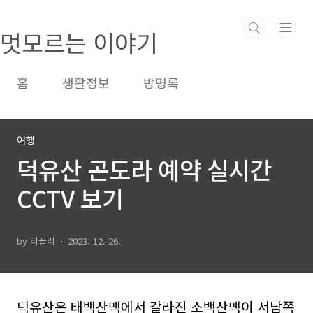
본문 바로가기
멋모르는 이야기
홈
생활정보
방명록
여행
덕유산 곤도라 예약 실시간
CCTV 보기
by 리꼴리
2023. 12. 26.
덕유산은 태백산맥에서 갈라진 소백산맥이 서남쪽