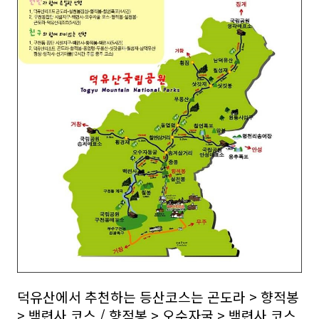
덕유산에서 추천하는 등산코스는 곤도라 > 향적봉
> 백련사 코스 / 향적봉 > 오수자굴 > 백련사 코스