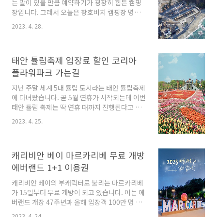
는 말이 있을 만큼 예약하기가 굉장히 힘든 캠핑
문에 작은 여러 동물들도 구경할 수 있어 축제기
장입니다. 그래서 오늘은 장호비치 캠핑장 명당
간이 아니더라도 언제든 방문하면 좋은 곳이기도
자리라고하는 D1번 사이트 예약 성공했던 후기
해요. 안성 팜랜드 입장료는 10,000원 ~ 12,000
2023. 4. 28.
와 함께 전체적인 캠핑장 시설에 대해 이야기해
원 정도이지만 할인 프로모션과 현재 진행 중..
볼까 해요. 장호비치 캠핑장 예약 강원도 삼척에
위치하고 있는 장호비치 캠핑장은 매월 1일 오전
태안 튤립축제 입장료 할인 코리아
9시에 다음 달 날짜의 예약 사이트가 오픈됩니다.
즉, 6월에 장호비치 캠핑장에 가고 싶다면 5월 1
플라워파크 가는길
일 9시에 열리는 아래의 예약 사이트에서 예약하
지난 주말 세계 5대 튤립 도시라는 태안 튤립축제
면 됩니다. 제가 장호비치 캠핑장 예약했을 때를
에 다녀왔습니다. 곧 5월 연휴가 시작되는데 이번
이야기해 보자면 여동생과 둘이 각자의 집에서
태안 튤립 축제는 딱 연휴 때까지 진행된다고 하
예약사이트가 오픈되는 동시에 접속했고, PC와
니 시간 내서 한번 다녀오면 좋을 것 같아 태안 튤
핸드폰 두 개를 동시에 켜놓은 뒤 저만 PC로 예약
2023. 4. 25.
립축제 입장료 할인 및 코리아 플라워파크 가는
에 성공했었습니다. 심지어 성수기라는 8월에 장
길에 대해 정리해보려고 해요. 태안 튤립축제 기
호..
간 2023 태안 세계튤립꽃박람회는 23년 4월 12
캐리비안 베이 마르카리베 무료 개방
일부터 시작해 5월 7일에 막을 내립니다. 이때 태
안 튤립축제가 막을 내리면 5월 8일 부터 6월 7일
에버랜드 1+1 이용권
까지는 수국과 알리움 외 다수의 봄꽃 정원으로
캐리비안 베이의 부캐릭터로 불리는 마르카리베
꾸며질 예정이라고 해요. 기간 : 4월 12일 ~ 5월 7
가 15일부터 무료 개방이 되고 있습니다. 이는 에
일 개장시간 : 오전 9시 입장가능시간 : 오전 9시
버랜드 개장 47주년과 올해 입장객 100만 명 조
~ 오후 6시 폐장시간 : 오후 9시 코리아플라워파
기 돌파를 기념한 특별 프로모션으로 5월 21일까
크 코리아플라워파크,태안 세계튤립축제,가을꽃
2023. 4. 24.