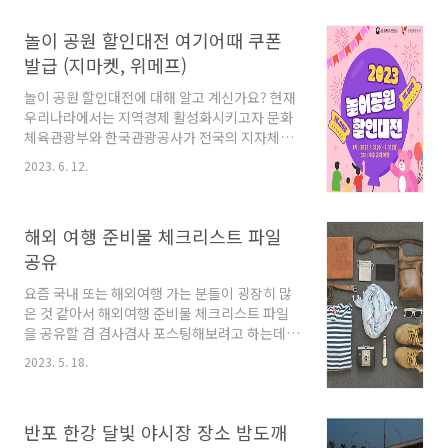
획이 있으신 분들은 스케줄표 확인하여 빠르게
예약하면 될 것 같습니다. 홍콩 항공권 1+1 프로
놀이 공원 할인대전 여기어때 쿠폰
모션은 국내 13개 여행사를 통해서 진행되고 13
개의 여행사는 인터파크, 하나투어, 노랑풍선, 모
발급 (지마켓, 위메프)
두투어, 마이리얼트립, 교원 투어, 트립닷컴, 내
놀이 공원 할인대전에 대해 알고 계신가요? 현재
일투어, 온라인투어, 와이페이모어, 타이드스퀘
우리나라에서는 지역경제 활성화시키고자 문화
어, 참 좋은 여행, 웹투어입니다. 홍콩 항공권
체육관광부와 한국관광공사가 전국의 지자체와
1+1 가격 이번 선착순 프로모션인 인천 ↔ 홍콩
관광업계가 여행 가는 달이라는 캠페인을 추진
일반석 왕복 항공권을 2인 기준으로 구매하게 되
2023. 6. 12.
중인데요~ 오늘은 이중 하나인 놀이 공원 할인대
면 1인 요금 상당인 58만 7천 원의 혜택..
전 혜택을 받을 수 있는 방법에 대해 알려드리도
록 하겠습니다. 놀이 공원 할인대전 현재 놀이 공
해외 여행 준비물 체크리스트 파일
원 할인대전 쿠폰 발급은 7월 31일 월요일까지
선착순으로 받을수 있는데요~ 이때 발급받게 되
공유
는 할인권은 1차로 2차는 추후에 공지 예정이라
요즘 국내 또는 해외여행 가는 분들이 굉장히 많
고 합니다. 놀이 공원 할인대전 쿠폰 발급 놀이 공
은 것 같아서 해외여행 준비물 체크리스트 파일
원 할인대전 쿠폰은 아래에있는 할인권 발급 및
을 공유할 겸 겸사겸사 포스팅해보려고 하는데요
사용처(여기 어때, G마켓, 위메프)중 하나를 선택
~ 해외 여행 준비물 체크리스트라고 했지만 어디
한 다음 할인권 발급받기를 클릭하고 가고 싶은
2023. 5. 18.
로든 여행을 떠날 때 필요한 기본적인 준비물 리
놀이 공원을 선택한 뒤 할인권으로 할인받아 티
스트이니 참고하시면 도움이 될 거라 생각됩니
켓을 구매하면 됩..
다. 여행 준비물을 챙기다보면 분명 챙긴 것 같은
반포 한강 달빛 야시장 장소 밤도깨
데 빠트리는 물건들이 생기고 막상 짐을 싸려고