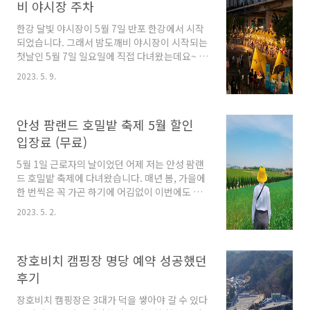
할 때 챙겨야 할 준비물이 생각이 나지 않을 때가
비 야시장 주차
많습니다. 그럴 때 유용하게 사용할 수 있는 게 바
한강 달빛 야시장이 5월 7일 반포 한강에서 시작
로 오늘 공유해 드릴 여행 준비물 체크리스트가
되었습니다. 그래서 밤도깨비 야시장이 시작되는
아닐까 생각됩니다. 여행 준비물 체크리스트 제
첫날인 5월 7일 일요일에 직접 다녀왔는데요~ 오
가 만든 여행 체크리스트 준비물은 필수로 챙겨
늘은 밤도깨비 야시장에서 이름이 바뀐 한강 달
야 하는 것들과 세면도구 및 미용용품, 의류 및 신
2023. 5. 9.
빛 야시장 정보에 대해 이야기해보려고 해요. 반
발, 상비약, 물놀이 용품, 전자기기, 기타로 분류
포 한강 달빛 야시장 일정 과거 밤도깨비 야시장
하여 만들..
이었던 서울형 야시장은 작년부터 달빛 야시장으
안성 팜랜드 호밀밭 축제 5월 할인
로 이름이 바뀌었는데요~ 2023년 밤도깨비 야시
장은 봄에는 반포 한강에서 가을에는 여의도 한
입장료 (무료)
강에서 열리며 봄에 열리는 반포 한강 공원에서
5월 1일 근로자의 날이었던 어제 저는 안성 팜랜
는 차 없는 잠수교 뚜벅뚜벅 축제와 서울 브릿지
드 호밀밭 축제에 다녀왔습니다. 매년 봄, 가을에
마켓을 연계하여 진행됩니다. * 반포 한강 달빛
한 번씩은 꼭 가곤 하기에 어김없이 이번에도 다
야시장 * 일정 : 5월 7일 ~ 6월 11일 매주 일요일
녀왔는데요~ 오늘은 안성 팜랜드 호밀밭 축제 관
운영 장소 : 반포 한강공원 달빛 광장 일대 시간 :
2023. 5. 2.
련 5월 할인 입장료와 이번달 31일까지만 무료
16시 ~ 21시 참여 상인 : 푸드트럭..
티켓을 받을수 있는 방법까지 알려드리겠습니다.
안성 팜랜드 호밀밭 축제 현재 안성 팜랜드에서
장호비치 캠핑장 명당 예약 성공했던
는 호밀밭 축제가 한창 진행중인데요~ 이번 안성
팜랜드 호밀밭 축제는 6월 6일까지 진행되는 축
후기
제로 지금 방문하면 유채꽃도 함께 즐길 수 있다
장호비치 캠핑장은 3대가 덕을 쌓아야 갈 수 있다
는 장점이 있습니다. 게다가 농장도 운영하기 때