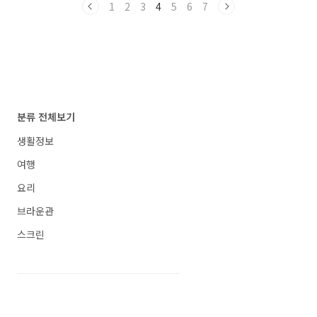
1
2
3
4
5
6
7
가정원박람회 입장료 2023 순천만 국가정원박
람회는 4월1일 ~ 10월 31일까지 약 7개월간 진
행되는데요~ 이 7개월 동안 도심, 순천만국가정
원, 순천만습지 등 3개 권역에서 박람회가 열립니
다. 무려 30개국이 넘는 정원을 구경할 수 있어
내국인뿐만 아니라 외국인들도 많이 찾는 곳입니
다. 먼저 순천 국가정원박람회 입장료는 보통권
또는 단체권을 예매후에 입장하면 되는데요~ 만
분류 전체보기
약 이..
생활정보
여행
요리
브라운관
스크린