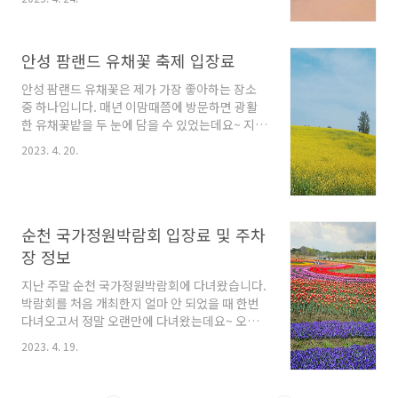
지 무료 개방 된다고 하는데요~ 오늘은 캐리비안
축제,빛축제,안면도꽃지..
베이 마르카리베 무료 개방 정보와 에버랜드 자
유 이용권 1+1 할인 혜택에 대해 정리해보도록
안성 팜랜드 유채꽃 축제 입장료
하겠습니다. 캐리비안 베이 마르카리베 무료 개
방 스페인어로 카리브 바다를 뜻하는 캐리비안
안성 팜랜드 유채꽃은 제가 가장 좋아하는 장소
베이 무료 개방 마르카리베는 캐리비안베이가 부
중 하나입니다. 매년 이맘때쯤에 방문하면 광활
캐릭터로 선보이는 팝업 해변카페입니다. 그리고
한 유채꽃밭을 두 눈에 담을 수 있었는데요~ 지금
이번 시즌에는 캐리비안 베이 마르카리베 무료
방문하면 노랑노랑한 유채꽃밭을 만끽할 수 있는
개방이기 때문에 당연히 입장료 또한 무료입니
2023. 4. 20.
안성 팜랜드 유채꽃 축제 입장료 정보에 대해 정
다. 운영기간 : 23년 4월 15일 ~ 5월 21일 운영시
리해 보겠습니다. 안성 팜랜드 유채꽃 축제 사실
간 : 12시 ~ 19시 / 5월에는 12시 ~ 20..
안성 팜랜드에서 진행 중인 축제는 유채꽃이 아
닌 호밀밭 축제입니다. 매년 이맘때쯤이면 호밀
밭 축제가 열리면서 유채꽃 만개주간이 겹치게
순천 국가정원박람회 입장료 및 주차
되는 것이죠~ 그래서 안성 팜랜드에 가면 광활한
장 정보
유채꽃뿐만 아니라 호밀밭까지 볼 수 있습니다.
안성 호밀밭 축제 기간 : 23년 4월 14일 ~ 6월 6
지난 주말 순천 국가정원박람회에 다녀왔습니다.
일 유채꽃 만개는 홈페이지에서 실시간으로 올려
박람회를 처음 개최한지 얼마 안 되었을 때 한번
주는 개화 현황을 사진으로 볼 수 있음 유채꽃 개
다녀오고서 정말 오랜만에 다녀왔는데요~ 오늘
화 현황 바로 보기 ☞ ▼ 누구나 팜랜드 무료 티켓
은 시간이 많이 흐른 만큼 더욱 멋지게 꾸며져 있
2023. 4. 19.
..
었지만 너무 넓어서 힘들기도 했던 순천 국가정
원박람회 입장료와 주차장 정보에 대해 정리해
보도록 하겠습니다. ( 주차장 Tip 있음 ) 순천 국