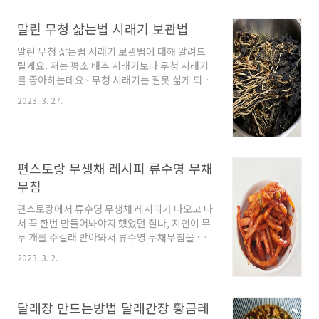
께 20kg, 40kg 양념 비율에 대해서 정리해드려
볼게요. 김장김치 20kg, 40kg 양념 비율 가장 먼
말린 무청 삶는법 시래기 보관법
저 김장김치 양념 비율에 대해서 얘기해 볼게요.
절임배추는 20kg와 40kg의 용량이 가장 많은
말린 무청 삶는법 시래기 보관법에 대해 알려드
사람들이 찾는 만큼 배추 크기에 따라서 들어가
릴게요. 저는 평소 배추 시래기보다 무청 시래기
는 포기수가 달라지지만 대략 20kg는 약 7~9 포
를 좋아하는데요~ 무청 시래기는 잘못 삶게 되면
기 정도 되고 40kg는 20kg의 두 배인 14 ~ 18포
질기고 냄새가 나기 때문에 처음부터 잘 손질해
기 정도 된다고 보면 돼요. 보통 절임배추 5kg 정
2023. 3. 27.
서 보관해줘야 합니다. 그럼 지금부터 말린 무청
도의 양에는 양념이 2kg 정도 필요하고, 10kg
삶는법과 시래기 보관법 정리해 볼게요. 말린 무
절임배추에는 4kg의..
청 삶는법 말린 무청 삶는법은 먼저 말린 무청을
물에 하루동안 불려줘야 하기 때문에 냄비나 큰
보울에 말린 무청을 넣고 무청이 잠길 정도로 물
편스토랑 무생채 레시피 류수영 무채
을 넉넉하게 받아 하루정도 푹 담가서 불려주세
무침
요. 하루정도 물에 담가둔 무청은 역시나 깨끗한
새물을 넉넉하게 담아 센 불에 팔팔 삶아줍니다.
편스토랑에서 류수영 무생채 레시피가 나오고 나
그리고 이 과정에서 물이 끓어오르면 불을 줄여
서 꼭 한번 만들어봐야지 했었던 찰나, 지인이 무
삶아주는데 말린 무청은 대략 한 시간에서 두시
두 개를 주길래 받아와서 류수영 무채무침을 한
간정도 삶아줘야합니다. 저는 한시간 반정도 삶
번 만들어봤어요. 재료도 간단하고 만들기도 쉬
2023. 3. 2.
아줬어요. 말린..
운데 새콤 매콤해서 너무 맛있더라고요? 그래서
오늘은 편스토랑 무생채 레시피를 한번 정리해
볼까 합니다. 편스토랑 무생채 재료 무 500g, 고
달래장 만드는방법 달래간장 황금레
춧가루 5T, 설탕 4T, 식초 3T, 진간장 2T, 액젓