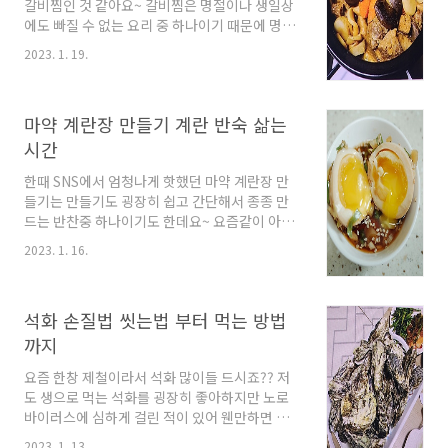
볼에 꼬막과 꼬막이 잠길정도의 물을 넣고 물 1리
갈비찜인 것 같아요~ 갈비찜은 명절이나 생일상
터당 굵은소금 1T과 쇠숟가락을 함께 넣어준다.
에도 빠질 수 없는 요리 중 하나이기 때문에 명절
검은색 비닐로 덮은뒤 30분 정도 시원한 곳에 ..
을 앞두고 많은 주부님들이 고민하실 텐데요~ 오
2023. 1. 19.
늘은 조금 쉽게 만들 수 있는 돼지갈비찜 황금레
시피를 알려드릴게요. 돼지갈비찜 맛있게 만드는
법 1. 돼지갈비 핏물빼기 정육점에서 바로 사가지
마약 계란장 만들기 계란 반숙 삶는
고 온 고기와 마찬가지로 냉동되어 있는 고기도
실온에 꺼내어 해동시켜 준 다음 찬물에 담가 핏
시간
물을 빼줍니다. 핏물을 빼줘야 잡냄새가 나지 않
한때 SNS에서 엄청나게 핫했던 마약 계란장 만
기 때문에 30분에서 1시간 간격으로 깨끗한 물로
들기는 만들기도 굉장히 쉽고 간단해서 종종 만
갈아주며 맑은 물이 보일 때까지 핏물을 빼주세
드는 반찬중 하나이기도 한데요~ 요즘같이 아이
요. 2. 돼지갈비찜 양념 만들기 고기핏물을 빼주
들 방학 때 만들어두면 밥반찬으로 먹기에도 딱
는 과정에서 시간이 많이 남으니 갈비찜 양념을
2023. 1. 16.
좋기 때문에 오늘은 너무 쉬운 마약 계란장 만들
만들어 줍니다. 저의 돼지갈비찜 황금레시피에서
기와 이 레시피에서도 가장 중요한 계란 반숙 삶
사용한 고기..
는 시간까지 함께 알려드릴게요. 계란 반숙 삶는
석화 손질법 씻는법 부터 먹는 방법
시간 마약 계란장은 메인 재료가 계란이기도 하
고, 반숙으로 만들었을때 더 맛있기 때문에 계란
까지
삶는 방법이 가장 중요한데요~ 냉장고에서 바로
요즘 한창 제철이라서 석화 많이들 드시죠?? 저
꺼내 삶게 되면 너무 차가운 계란이 삶는 도중 터
도 생으로 먹는 석화를 굉장히 좋아하지만 노로
져버릴 수도 있기 때문에 찬물과 처음부터 함께
바이러스에 심하게 걸린 적이 있어 웬만하면 찜
넣어서 삶거나 계란을 실온에 30분 정도 꺼내놨
으로 먹으려고 하는 편인데요~ 손질하는 게 귀찮
다가 삶는 것이 가장 좋습니다. 계란을 삶을땐 소
2023. 1. 13.