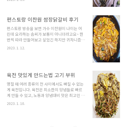
기는 하지만 수산시장에서 직접 사다 먹으면 훨
금과 식초를 함께 넣고 삶으면 되는데 저는 일반
씬 저렴한 가격에 푸짐할 수 먹을 수 있기 때문에
식초가 마침..
오늘은 집에서도 할 수 있는 석화 손질법부터 먹
편스토랑 이찬원 쌈장닭갈비 후기
는 방법까지 알려드리겠습니다. 석화 씻는법과
손질법 석화는 껍질 자체가 날카로워 손질하다가
편스토랑 방송을 보면 가수 이찬원이 나이는 어
손에 상처가 날 수도 있기 때문에 꼭!! 고무장갑
린데 요리하는 솜씨가 보통이 아니더라고요~ 한
을 끼고 씻는 걸 추천드립니다. 커다란 대야에 사
번씩 따라 만들어보고 싶었긴 하지만 귀차니즘이
온 석화를 모두 쏟아붓고 하나하나 칫솔질을 해
한창 올라올 때쯤 편스토랑 이찬원 쌈장닭갈비
가면서 석화 표면을 깨끗하게 닦아내듯 씻어줍니
2023. 1. 12.
밀키트가 눈에 띄길래 한번 사 먹어봤습니다. 오
다. 보통 석화 껍질에는 진흙뿐만 아니라 뻘, 조개
늘 포스팅은 일단 정말 맛있게 먹었고 100% 만
껍질 같은 부산물이 많이 묻어있기 때문에 석화
족했던 후기라고 생각하며 봐주세요. 편스토랑
찜으로 먹더라도..
진또배기 쌈장닭갈비 가끔 유튜브에서 외국인들
이 우리나라 음식을 먹는 영상들을 보면 쌈장을
육전 맛있게 만드는법 고기 부위
굉장히 극찬하는 영상들이 굉장히 많더라구요~
명절 때 여러 종류의 전 사이에서도 빠질 수 없는
저 또한 쌈장을 좋아하긴 하지만 쌈장닭갈비라니
게 육전입니다. 육전은 최소한의 양념들로 빠르
뭔가 새롭게 느껴져 일말의 고민도 없이 한팩 집
게 만들 수 있고, 노동과 양념대비 맛은 최고인 것
어 들고 왔습니다. 960g에 16000원대로 구매했
같아서 오늘은 육전 맛있게 만드는법과 육전 만
던 것 같은데 인터넷 검색해 보면 더 저렴하게 파
2023. 1. 10.
들 때 사용하는 소고기 부위에 대해서 알려드릴
는 곳들도 많은 것 같아요. 양은 적당히 먹는 성인
게요. 육전 고기 부위 보통 육전은 소고기로 만드
두 명이 먹..
는데 소고기는 부쳤을때 고기가 수축되어 생고기
보다 훨씬 두꺼워집니다. 그렇기 때문에 육전을