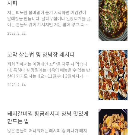
1T, 천일염 0.5T, 대파 한대, 천일염 한꼬집 무를
시피
뺀 나머지 재료의 계량은 밥숟가락 기준이고, 각
저는 따뜻한 봄바람이 불기 시작하면 어김없이
재료들을 5:4:3:2:1 비율로 넣어준다고 생각하면
달래장을 만듭니다. 달래무침이나 된장찌개를 끓
됩니다. 류수영 무생채 레시피 보기 ☞ 1. 무를 하
이는 분들도 많이 계시지만 저는 밥에 넣고 슥슥
나 사면 반으로 잘라서 사용하면 되는데요~ 편스
비벼먹거나 그냥 생김에 올려 밥과 함께 싸 먹는
토랑 무생채 레시피대로라면 무는 철수세미를 활
2023. 2. 22.
게 제일 좋더라고요~ 만드는 법도 굉장히 쉽다 보
용해서 닦아 껍질을 벗기..
니 요리똥손이라고 하는 분들도 쉽게 따라 할 수
있는데 오늘은 초간단하게 달래장 만드는방법을
꼬막 삶는법 및 양념장 레시피
알려드릴게요. 달래장 만드는방법 3~4월이 제철
인 달래는 톡 쏘는 매운맛과 향이 있는 알리신 성
저희 집에서는 이맘때면 꼬막을 자주 사 먹습니
분을 갖고 있어 원기회복에도 좋고 자양강장 효
다. 특히나 설 명절에는 더욱이 빼놓을 수 없는 반
과에도 좋은 재료인데요~ 짭조름한 간장과 함께
찬이 되기도 하는데요~ 11월부터 3월까지가 제
곁들이면 매운맛없이 즐길 수 있습니다. 게다가
철인 꼬막은 타우린이 풍부해서 간 건강에도 좋
달래는 들이나 산에서 나는 재료지만달래를 찾는
2023. 2. 14.
고, 골다공증 예방에도 좋은데 오늘은 꼬막을 맛
수요가 많아지면서 하우스 재배가 일반화되었기
있게 먹을 수 있는 꼬막 삶는법부터 양념장 만드
때문에 마트에서도 쉽게 구매할 수 있어요. 구매
는 레시피까지 알려드릴게요. 꼬막 해감법 사실
한 달래는 뿌리..
저는 꼬막을 자주 먹다보니 귀찮아서 그냥 물에
30분 ~ 1시간 정도 담가두기만 하며 해감을 하는
돼지갈비찜 황금레시피 양념 맛있게
데요~ 좀 더 깨끗하고 완벽하게 해감하고 싶을 땐
만드는 법
천일염과 쇠숟가락을 사용해서 해감하면 됩니다.
꼬막을 해감하기 전 물에 2~3번 정도 씻어준다.
많은 분들이 어려워하는 레시피 중 하나가 돼지