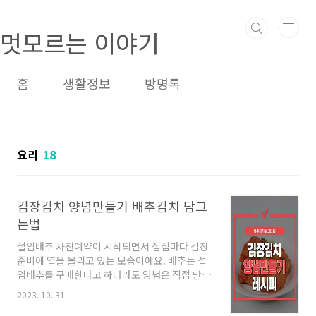
본문 바로가기
멋모르는 이야기
홈
생활정보
방명록
요리
18
김장김치 양념만들기 배추김치 담그
는법
절임배추 사전예약이 시작되면서 집집마다 김장
준비에 열을 올리고 있는 모습이에요. 배추는 절
임배추를 구매한다고 하더라도 양념은 직접 만들
어서 담그는 집들이 많은 만큼 이번 포스팅에서
2023. 10. 31.
는 김장김치 양념만들기 배추김치 담그는법과 함