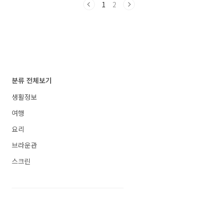
만드는 고기는 최대한 얇게 써는것이 가장 중요
1
2
한 포인트인데요~ 저는 보통 불고기용이나 샤브
샤브용으로 구매하곤 하지만 육전 고기 부위는
우둔살과 홍두깨살로 하면 훨씬 담백하게 먹을
수 있답니다. 우둔살 우둔살은 소의 엉덩이 안쪽
부위로 육전용으로 많이 사용하는 부위인데요~
우둔살은 지방이 적고 살코기가 많아서 담백하게
먹을 수 있답니다...
분류 전체보기
생활정보
여행
요리
브라운관
스크린