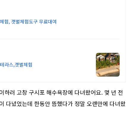
질체험, 갯벌체험도구 무료대여
별테라스,갯벌체험
이하러 고창 구시포 해수욕장에 다녀왔어요. 몇 년 전
많이 다녔었는데 한동안 뜸했다가 정말 오랜만에 다녀왔