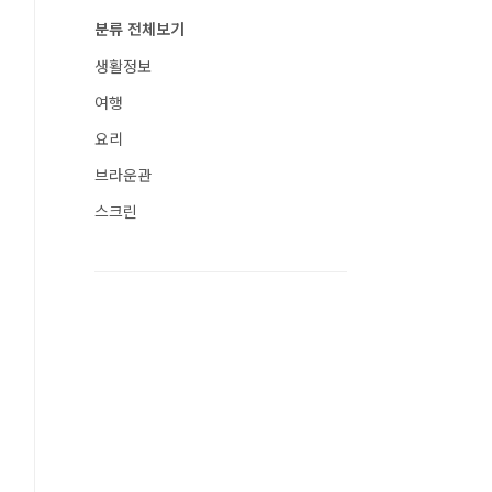
분류 전체보기
생활정보
여행
요리
브라운관
스크린