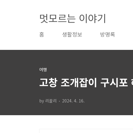
본문 바로가기
멋모르는 이야기
홈
생활정보
방명록
여행
고창 조개잡이 구시포
by 리꼴리
2024. 4. 16.