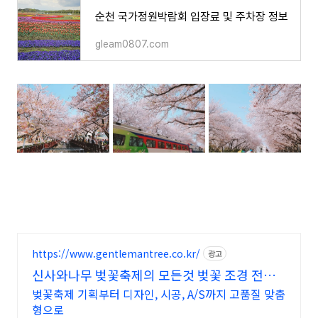
순천 국가정원박람회 입장료 및 주차장 정보
gleam0807.com
https://www.gentlemantree.co.kr/
광고
신사와나무 벚꽃축제의 모든것 벚꽃 조경 전문
기업
벚꽃축제 기획부터 디자인, 시공, A/S까지 고품질 맞춤
형으로