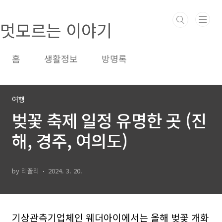
본문 바로가기
멋모르는 이야기
홈
생활정보
방명록
여행
벚꽃 축제 일정 유명한 곳 (진
해, 경주, 여의도)
by 리꼴리
2024. 3. 20.
기상관측기업체인 웨더아이에서는 올해 벚꽃 개화