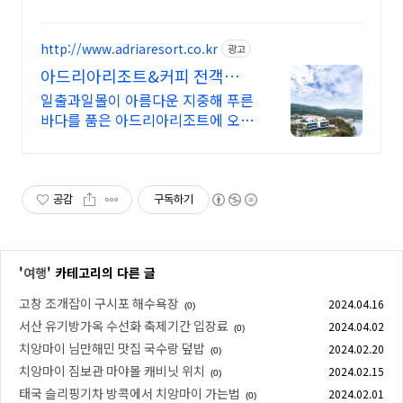
http://www.adriaresort.co.kr
광고
아드리아리조트&커피 전객실
바다전망, 아로마스파
일출과일몰이 아름다운 지중해 푸른
바다를 품은 아드리아리조트에 오신
것을 환영합니다
공감
구독하기
'
여행
' 카테고리의 다른 글
고창 조개잡이 구시포 해수욕장
2024.04.16
(0)
서산 유기방가옥 수선화 축제기간 입장료
2024.04.02
(0)
치앙마이 님만해민 맛집 국수랑 덮밥
2024.02.20
(0)
치앙마이 짐보관 마야몰 캐비닛 위치
2024.02.15
(0)
태국 슬리핑기차 방콕에서 치앙마이 가는법
2024.02.01
(0)