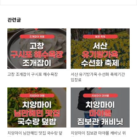
관련글
고창 조개잡이 구시포 해수욕장
서산 유기방가옥 수선화 축제기간
입장료
치앙마이 님만해민 맛집 국수랑 덮
치앙마이 짐보관 마야몰 캐비닛 위