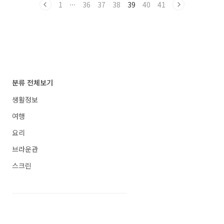
1
···
36
37
38
39
40
41
현실적인 먼 훗날 우리의 첫사랑 이 영화는 기차
안에서 우연히 처음 만나게 된 남자 주인공 린젠
칭과 여자 주인공 팡샤오샤오가 친구가 되고, 연
인으로 발전하지만 가난하고 누추한 현실 앞에서
이별을 하는 스토리입니다. 사실 여기까지만 봤
을 때는 흔한 첫사랑 소재라고 생각할 수 있기도
하지만 이 영화에서는 첫사랑이라는 소재를 마냥
예쁘게만 포장하지 않았습니다. 그렇기 때문에
분류 전체보기
첫..
생활정보
여행
요리
브라운관
스크린