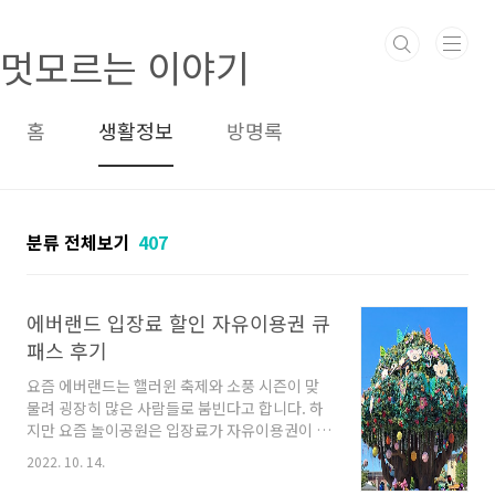
본문 바로가기
멋모르는 이야기
홈
생활정보
방명록
분류 전체보기
407
에버랜드 입장료 할인 자유이용권 큐
패스 후기
요즘 에버랜드는 핼러윈 축제와 소풍 시즌이 맞
물려 굉장히 많은 사람들로 붐빈다고 합니다. 하
지만 요즘 놀이공원은 입장료가 자유이용권이 됐
는데요~ 그렇다 보니 놀이기구를 잘 못 타는 분들
2022. 10. 14.
에겐 너무 아까운 요금일 것이라 생각됩니다. 그