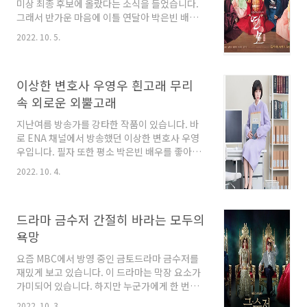
미상 최종 후보에 올랐다는 소식을 들었습니다.
스티커를 붙여줘야 하기 때문에 이 또한 미리 준
그래서 반가운 마음에 이틀 연달아 박은빈 배우
비해놓는 것이 좋고, 버리기 아까운 물품들은 중
의 작품을 포스팅하게 됐습니다. 사극 장르를 안
고거래 어플을 활용해..
2022. 10. 5.
좋아해서 본방으로 시청은 하지 못했지만 뒤늦게
시청하고서 푹 빠졌었던 박은빈 주연 연모. 오늘
은 그 이야기를 한번 시작해보도록 하겠습니다.
이상한 변호사 우영우 흰고래 무리
여자의 몸으로 왕위에 오르다 2021년 KBS2에서
방송되었던 드라마 연모는 쌍둥이로 태어나 여아
속 외로운 외뿔고래
라는 이유만으로 버려졌던 아이가 오라비 세손이
지난여름 방송가를 강타한 작품이 있습니다. 바
죽은 뒤 남장을 하고 세자가 되면서 벌어지는 비
로 ENA 채널에서 방송했던 이상한 변호사 우영
밀스러운 궁중 로맨스입니다. 동명의 만화를 원
우입니다. 필자 또한 평소 박은빈 배우를 좋아해
작으로 했던 이 드라마는 혜종과 빈궁 사이에서
서 시청하는 내내 힐링할 수 있었습니다. 다만 자
쌍둥이 남매의 이야기로 드라마가 시작됩니다.
2022. 10. 4.
폐스펙트럼을 가지고 있는 변호사 이야기이지만
성별이 다른 쌍둥이가 태어난 날, 왕의 친손녀임
드라마 특성상 낭만적으로 묘사되기도 합니다.
에도 불구하고 왕..
하지만 누구나 흥미롭게 시청할 수 있는 드라마
드라마 금수저 간절히 바라는 모두의
로 오늘은 이상한 변호사 우영우에 대한 이야기
를 해볼까 합니다. 똑바로 읽어도 거꾸로 읽어도
욕망
우영우 이 드라마는 천재적인 두뇌와 자폐스펙트
요즘 MBC에서 방영 중인 금토드라마 금수저를
럼을 동시에 가진 신입변호사 영우의 대형 로펌
재밌게 보고 있습니다. 이 드라마는 막장 요소가
생존기를 그립니다. 164의 높은 IQ를 가진 그녀
가미되어 있습니다. 하지만 누군가에게 한 번쯤
는 모든 자료를 정확하게 외우는 기억력을 가지
은 바랬던 모두의 욕망의 담겨있어 공감이 되기
고 있습니다. 반면 자유로운 사고방식으로 비장
2022. 10. 3.