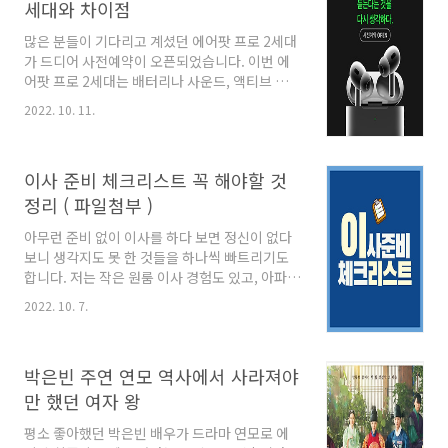
정거장 오직 티빙 오리지널에서만 시청할수있는
세대와 차이점
환승연애는 다양한 이유로 이별을 한 커플들이
많은 분들이 기다리고 계셨던 에어팟 프로 2세대
한 집에 모여 지나간 연애를 되짚고 새로운 인연
가 드디어 사전예약이 오픈되었습니다. 이번 에
을 마주하며 자신만의 사랑을 찾아가는 연애 리
어팟 프로 2세대는 배터리나 사운드, 액티브 노이
얼리티 프로그램입니다. 2021년에 시즌1이 방송
즈 캔슬링이 업그레이드되었고, 볼륨 컨트롤이
되었었고, 올해 7월부터 시즌2가 방송이 된 이 프
2022. 10. 11.
가능해졌습니다. 사전예약이 오픈됨과 동시에 국
로그램은 회차수가 거듭될수록 티빙 유료 가입자
내 출시일 또한 확정되었는데 오늘은 이와 같은
수도 역대 최고 기록을..
정보들과 더불어 에어팟 프로 3세대와의 차이점
이사 준비 체크리스트 꼭 해야할 것
에 대해 포스팅해보겠습니다. 국내 출시일과 사
전예약 에어팟 프로 2세대는 진작에 해외에서 9
정리 ( 파일첨부 )
월 9일부터 사전예약을 시작해 9월 23일에 정식
아무런 준비 없이 이사를 하다 보면 정신이 없다
으로 출시되었습니다. 그리고 국내에서는 현재
보니 생각지도 못 한 것들을 하나씩 빠트리기도
사전예약이 시작되었고 10월 21일에 정식으로
합니다. 저는 작은 원룸 이사 경험도 있고, 아파트
출시될 예정입니다. 에어팟 프로 2세대 가격 에어
이사도 있는데요, 오늘은 이사 준비를 할 때 체크
팟 프로 2세대는 국내에서 35만 9천 원으로 책정
2022. 10. 7.
해야 하는 사항들에는 어떤 것들이 쉽게 정리해
되었습니다. 하지만 쿠팡을 통해서 사전예약을
보도록 하겠습니다. 이사 준비 전 불필요한 짐 정
진행한다면 8%의 ..
리하기 이사 당일이 되면 업체 직원들이 분주하
박은빈 주연 연모 역사에서 사라져야
게 움직이는 것만으로도 정신이 없기 때문에 이
사가 확정되고 나면 넉넉한 기간을 두고 불필요
만 했던 여자 왕
한 짐들을 미리 정리해주는것이 좋습니다. 폐가
평소 좋아했던 박은빈 배우가 드라마 연모로 에
전은 무료로 수거해가지만 폐가구들에는 폐기물