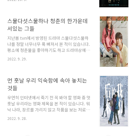
도 하는 드라마인 것 같습니다. 오늘은 웹툰 금수
애인들이 이해하지 못할 말과 행동을 합니다. 하
저를 원작으로한 드라마 금수저에 대해 포스팅해
지만 이는 남에게 전혀..
보도록 하겠습니다. 금수저 줄거리 엿보기 이 드
스물다섯스물하나 청춘의 한가운데
라마의 주인공인 이승천(육성재)은 빚쟁이들의
위협을 받고있는 가정환경에서 자라고 있습니다.
서있는 그들
대한민국 대표 흙수저라고 할 수 있는 그는 돈은
지난봄 tvn에서 방영된 드라마 스물다섯스물하
없지만 오기와 깡은 있었습니다. 학원가에 버려
나를 정말 너무너무 푹 빠져서 본 적이 있습니다.
진 족보를 주워 죽어라 공부했고, 돈 되는 일이라
평소에 청춘물을 좋아하기도 하고 드라마상에서
면 무슨 일이든 하지만 가난하다는 이유로 학교
1998년도가 배경이다 보니 그때의 기억이 떠오
에서는 친구들에게 괴롭힘과 무시를 당하기도 합
2022. 9. 29.
르면서 신기하고 반가웠습니다. 원하던 결말이
니다. 그런 승천에게는 가장 가까운 친구였던 진
아니었어서 많이 아쉬웠지만 오늘은 이 드라마를
석(신주협)이 있었습..
더 재밌게 시청할 수 있는 관전 포인트에 대해서
먼 훗날 우리 익숙함에 속아 놓치는
이야기해보겠습니다. 백이진과 나희도의 스물다
섯 스물하나 이 드라마는 전반적으로 희도와 이
것들
진의 관계와 서로를 향한 마음이 주된 내용입니
우연히 인터넷에서 죽기 전 꼭 봐야 할 영화 중 멋
다. 남주혁 배우가 맡은 백이진은 1998년 IMF로
훗날 우리라는 영화 제목을 본 적이 있습니다. 워
집이 한순간에 망해버려 몰락한 스물두살의 청년
낙 나라, 장르를 가리지 않고 작품을 보는 저로써
입니다. 그런 백이진에게 1998년이라는 시대는
는 죽기 전에 꼭 봐야 할 영화라고 하니 꽤 궁금하
꿈과 돈을 빼앗아 갔고, 가족까지 빼앗아 갑니다.
2022. 9. 28.
기도 했습니다. 많은 사람들이 추천을 하는 만큼
스물두살의 백이진은 자신의 모든 것을 빼앗아간
정말 여운이 길었던 영화인데 오늘은 이 영화에
시대에 체념..
대한 이야기를 한번 해보도록 하겠습니다. 가장