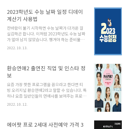
래서 오늘은 조금이라도 저렴하게 갈 수 있는 에
버랜드 입장료 할인과 큐패스는 필수로 구매해야
2023학년도 수능 날짜 일정 디데이
하는지 알려드릴게요. 에버랜드 이용요금 종일권
먼저 기본적인 에버랜드 입장료 종일권은 시즌에
계산기 사용법
따라서 입장료 금액이 달라집니다. 비수기에는
찬바람이 불기 시작하면 수능 날짜가 다가온 걸
대인과 청소년이 50,000원으로 입장할수 있고,
실감하곤 합니다. 이처럼 2023학년도 수능 날짜
소인 및 경로는 40,000원에 입장할 수 있고, 비수
가 얼마 남지 않았습니다. 챙겨야 하는 준비물이
기인 주말에는 대인과 청소년은 58,000원 소인
나 시간표 및 유의사항은 다음 포스팅에 하기로
과 경로는 46,000원에 입장할 수 있습니다. 지금
2022. 10. 13.
하고 오늘은 미리 체크해놓으면 좋을 수능 일정
10월은 행사도 많고 날씨도 선선하기 때문에 ..
과 더불어 디데이 계산기 사용법을 알려드릴까
합니다. 2023학년도 대학수학능력시험 일정 매
환승연애2 출연진 직업 및 인스타 정
년 11월 셋째주 목요일에 치러지는 수능시험은
올해도 마찬가지로 2022년 11월 17일 목요일에
보
치뤄집니다. 원서교부는 8월 18일부터 9월 2일
요즘 가장 핫한 프로그램을 꼽으라고 한다면 티
까지 진행이 됐고, 17일 수능이 끝난 후 문제 및
빙 오리지널 환승연애2라고 말할 수 있습니다. 특
정답 이의신청은 17일인 수능 당일부터 11월 21
히나 요즘 일반인들의 연애사를 보여주는 프로그
일 월요일까지 진행됩니다. 정답 확정은 11월 29
램들이 많은데 그중에서도 저는 환승연애2를 제
일 화요일, 채점은 11월 18일 금요일부터 12월 9
2022. 10. 12.
일 재밌게 보고 있습니다. 프로그램이 많은 인기
일 금요일까지, 성적 통지는 12월 ..
를 끌고 있는 만큼 출연진들에 대해 궁금해하는
분들 많으실 텐데 오늘은 이에 대한 정보를 포스
에어팟 프로 2세대 사전예약 가격 3
팅해보도록 하겠습니다. 이별한 커플들의 연애