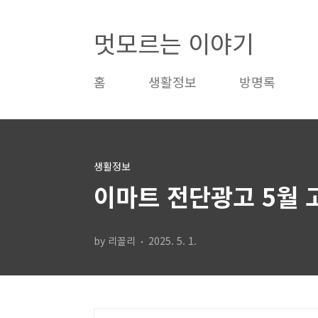
본문 바로가기
멋모르는 이야기
홈
생활정보
방명록
생활정보
이마트 전단광고 5월 
by 리꼴리
2025. 5. 1.