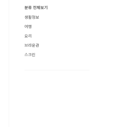
분류 전체보기
생활정보
여행
요리
브라운관
스크린