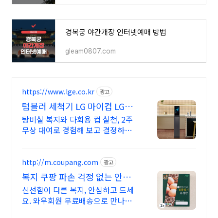
경복궁 야간개장 인터넷예매 방법
gleam0807.com
https://www.lge.co.kr
광고
텀블러 세척기 LG 마이컵 LG마
이컵 무상대여신청
탕비실 복지와 다회용 컵 실천, 2주
무상 대여로 경험해 보고 결정하세
요!
http://m.coupang.com
광고
복지 쿠팡 파손 걱정 없는 안심
배송
신선함이 다른 복지, 안심하고 드세
요. 와우회원 무료배송으로 만나보
세요. 퍽퍽함 없이 쫄깃한 구운계란,