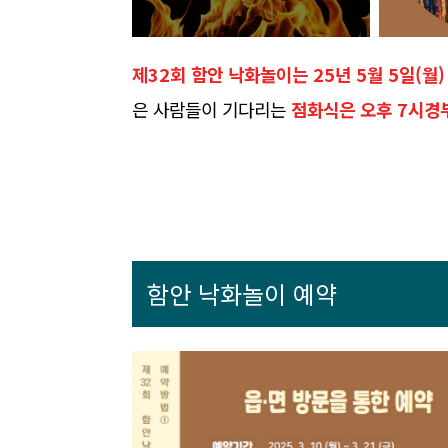
제32회 함안 낙화놀이는 25년 5월 5일(월
은 사람들이 기다리는
점화식은 오후 7시경
함안 낙화놀이 예약