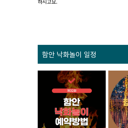
하시고요.
함안 낙화놀이 일정