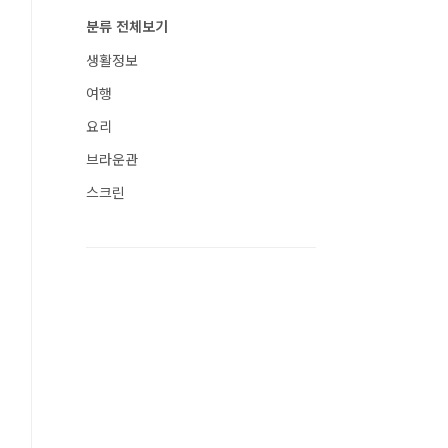
분류 전체보기
생활정보
여행
요리
브라운관
스크린