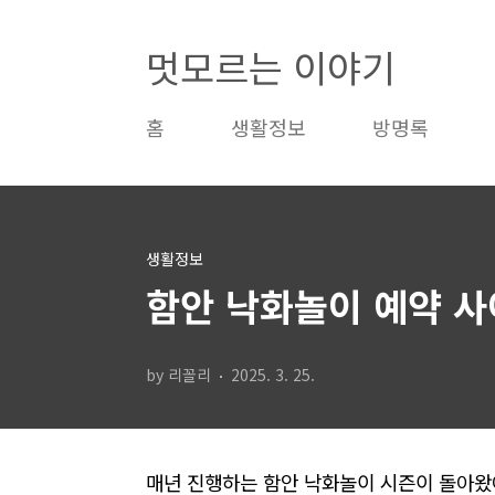
본문 바로가기
멋모르는 이야기
홈
생활정보
방명록
생활정보
함안 낙화놀이 예약 
by 리꼴리
2025. 3. 25.
매년 진행하는 함안 낙화놀이 시즌이 돌아왔어