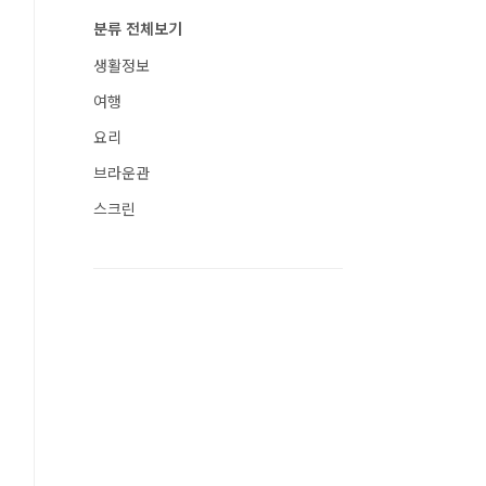
분류 전체보기
생활정보
여행
요리
브라운관
스크린