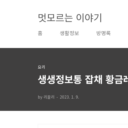
본문 바로가기
멋모르는 이야기
홈
생활정보
방명록
요리
생생정보통 잡채 황금
by 리꼴리
2023. 1. 9.