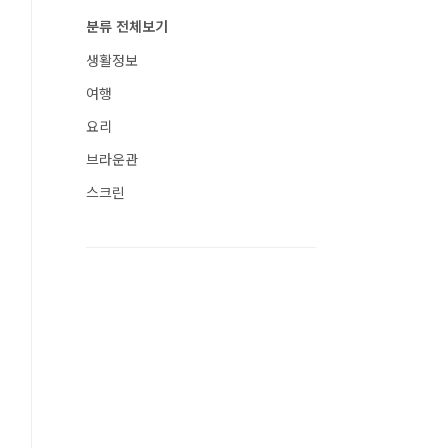
분류 전체보기
생활정보
여행
요리
브라운관
스크린