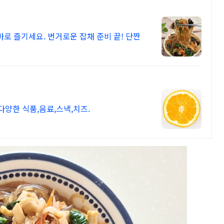
바로 즐기세요. 번거로운 잡채 준비 끝! 단짠
다양한 식품,음료,스낵,치즈.