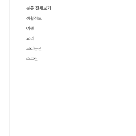
분류 전체보기
생활정보
여행
요리
브라운관
스크린