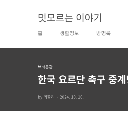
본문 바로가기
멋모르는 이야기
홈
생활정보
방명록
브라운관
한국 요르단 축구 중계
by 리꼴리
2024. 10. 10.