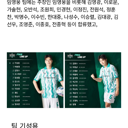
임영웅 팀에는 주장인 임영웅을 비롯해 김영광, 이로운,
가솔현, 오반석, 조원희, 민경현, 이정진, 전원석, 정훈
찬, 박명수, 이수빈, 한대중, 나성수, 이승렬, 김대광, 김
선우, 조영준, 이종호, 전종혁 등이 합류했고,
팀 기성용