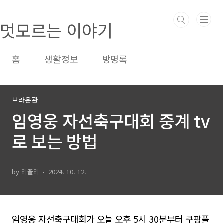
본문 바로가기
멋모르는 이야기
홈
생활정보
방명록
브라운관
임영웅 자선축구대회 중계 tv
로 보는 방법
by 리꼴리
2024. 10. 12.
임영웅 자선축구대회가 오늘 오후 5시 30분부터 쿠팡플