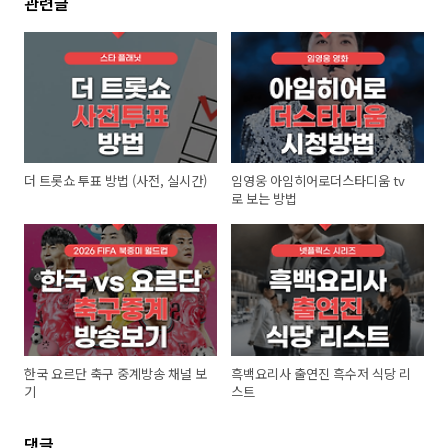
관련글
더 트롯쇼 투표 방법 (사전, 실시간)
임영웅 아임히어로더스타디움 tv
로 보는 방법
한국 요르단 축구 중계방송 채널 보
흑백요리사 출연진 흑수저 식당 리
기
스트
댓글