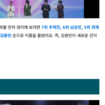
결과를 먼저 정리해 보자면
7위 추혁진, 6위 남승민, 5위 최재
위 김용빈
순으로 이름을 올렸어요. 즉, 김용빈이 새로운 진이
~