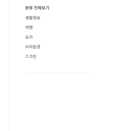
분류 전체보기
생활정보
여행
요리
브라운관
스크린