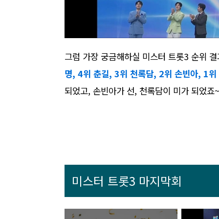
그럼 가장 궁금해하실 미스터 트롯3 순위 
명, 4위 춘길, 3위 천록담, 2위 손빈아, 1
되었고, 손빈아가 선, 천록담이 미가 되었죠
미스터 트롯3 마지막회