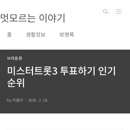
본문 바로가기
멋모르는 이야기
홈
생활정보
방명록
브라운관
미스터트롯3 투표하기 인기
순위
by 리꼴리
2025. 2. 16.