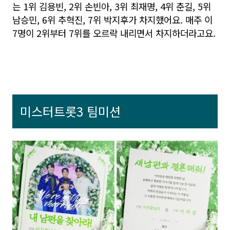
는 1위 김용빈, 2위 손빈아, 3위 최재명, 4위 춘길, 5위
남승민, 6위 추혁진, 7위 박지후가 차지했어요. 매주 이
7명이 2위부터 7위를 오르락 내리면서 차지하더라고요.
미스터트롯3 팀미션