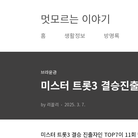
본문 바로가기
멋모르는 이야기
홈
생활정보
방명록
브라운관
미스터 트롯3 결승진출
by 리꼴리
2025. 3. 7.
미스터 트롯3 결승 진출자인 TOP7이 11회