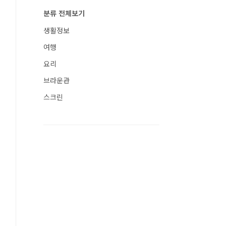
분류 전체보기
생활정보
여행
요리
브라운관
스크린