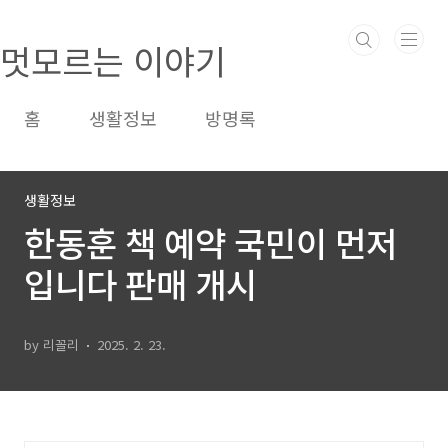
본문 바로가기
멋모르는 이야기
홈
생활정보
방명록
생활정보
한동훈 책 예약 국민이 먼저
입니다 판매 개시
by 리꼴리
2025. 2. 23.