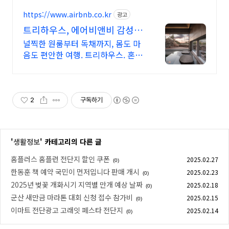
https://www.airbnb.co.kr
광고
트리하우스, 에어비앤비 감성 제
주 스테이
널찍한 원룸부터 독채까지, 몸도 마
음도 편안한 여행. 트리하우스. 혼자
여행, 신나는 파티, 가족과의 편안한
휴식까지, 에어비앤비에서 만나보세
요.
2
구독하기
'
생활정보
' 카테고리의 다른 글
홈플러스 홈플런 전단지 할인 쿠폰
2025.02.27
(0)
한동훈 책 예약 국민이 먼저입니다 판매 개시
2025.02.23
(0)
2025년 벚꽃 개화시기 지역별 만개 예상 날짜
2025.02.18
(0)
군산 새만금 마라톤 대회 신청 접수 참가비
2025.02.15
(0)
이마트 전단광고 고래잇 페스타 전단지
2025.02.14
(0)