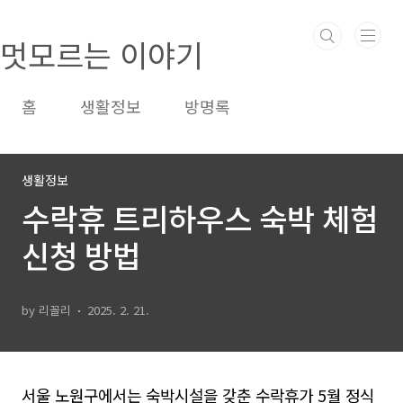
본문 바로가기
멋모르는 이야기
홈
생활정보
방명록
생활정보
수락휴 트리하우스 숙박 체험
신청 방법
by 리꼴리
2025. 2. 21.
서울 노원구에서는 숙박시설을 갖춘 수락휴가 5월 정식