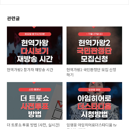
관련글
현역가왕2 참가자 재방송 시간
현역가왕2 국민판정단 모집 신청
하기
더 트롯쇼 투표 방법 (사전, 실시간)
임영웅 아임히어로더스타디움 tv