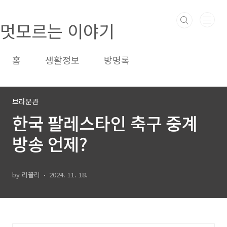
본문 바로가기
멋모르는 이야기
홈
생활정보
방명록
브라운관
한국 팔레스타인 축구 중계
방송 언제?
by 리꼴리
2024. 11. 18.