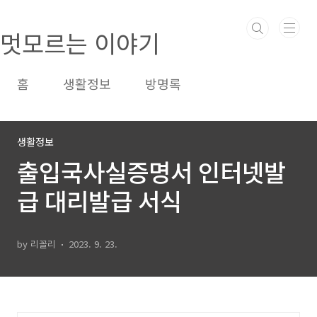
본문 바로가기
멋모르는 이야기
홈
생활정보
방명록
생활정보
출입국사실증명서 인터넷발
급 대리발급 서식
by 리꼴리
2023. 9. 23.